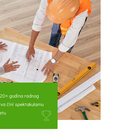
20+ godina radnog
tva čini spektakularnu