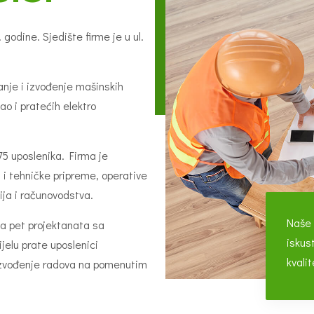
.o.
godine. Sjedište firme je u ul.
anje i izvođenje mašinskih
kao i pratećih elektro
75 uposlenika. Firma je
 i tehničke pripreme, operative
ija i računovodstva.
Naše 
va pet projektanata sa
iskus
jelu prate uposlenici