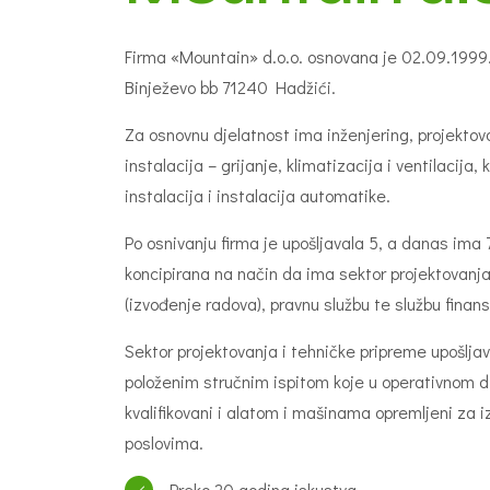
O firmi
Mountain d.o
Firma «Mountain» d.o.o. osnovana je 02.09.1999. 
Binježevo bb 71240 Hadžići.
Za osnovnu djelatnost ima inženjering, projektov
instalacija – grijanje, klimatizacija i ventilacija, 
instalacija i instalacija automatike.
Po osnivanju firma je upošljavala 5, a danas ima 
koncipirana na način da ima sektor projektovanja
(izvođenje radova), pravnu službu te službu finans
Sektor projektovanja i tehničke pripreme upošlja
položenim stručnim ispitom koje u operativnom di