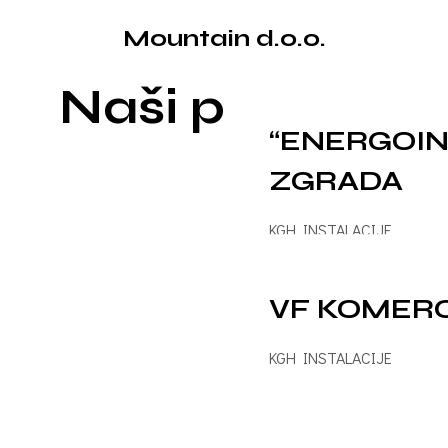
Mountain d.o.o.
Naši projekti
“ENERGOIN
ZGRADA
KGH INSTALACIJE
2006
VF KOMER