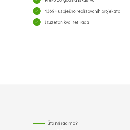
kvalifikovani i alatom i mašinama opremljeni za
poslovima.
Preko 20 godina iskustva
1369+ uspješno realizovanih projekata
Izuzetan kvalitet rada