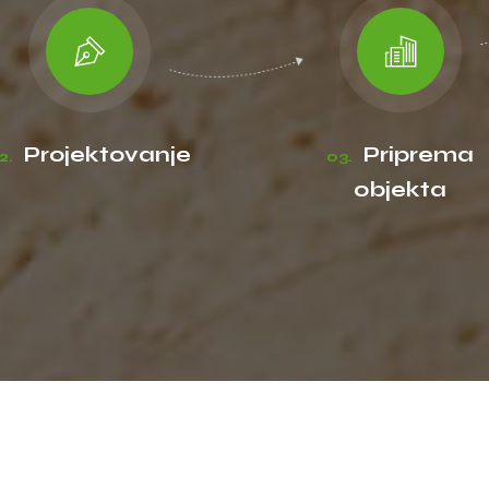
Naš proces
Projektovanje
Priprema
2.
03.
objekta