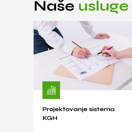
Šta mi radimo?
Naše
usluge